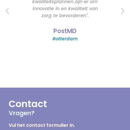
kwaliteitsplannen zijn er om
overstap 
innovatie in en kwaliteit van
naar hbo-V
zorg te bevorderen".
aantal l
praktisch als
ingaan o
PostMD
klinisch 
Rotterdam
kwa
Ikazia 
Rot
Contact
Vragen?
Vul het contact formulier in.