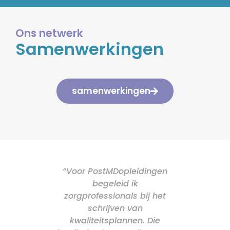
Ons netwerk
Samenwerkingen
samenwerkingen
“Voor PostMDopleidingen
“Voor het Ik
begeleid ik
heb
zorgprofessionals bij het
schake
schrijven van
verzorg
kwaliteitsplannen. Die
verpleegku